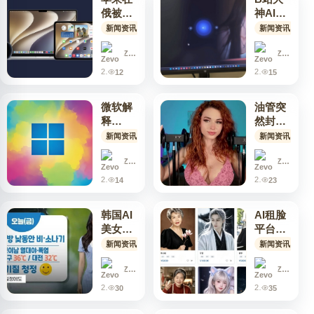
俄被起
神AI虚
诉：不
拟女友
新闻资讯
# 俄罗斯反垄断局
# 法律诉讼
# 罚款
新闻资讯
# 苹
# 
预装俄
爆火，
应用商
Zevo
实时语
Zevo
店，最
音对
2026年8月5日 19:11
2026年8月5日 12:12
12
15
高罚40
话，附
亿卢布
搭建教
微软解
油管突
程引万
释
然封禁
人求
Win11
多名
新闻资讯
# Win11改进
# 兼容性承诺
# 控制面板难退
新闻资讯
# 
改进
ASMR
慢：老
Zevo
博主，
Zevo
代码和
十年老
2026年8月5日 09:19
2026年8月4日 19:11
14
23
兼容性
号一夜
拖后
清零，
韩国AI
AI租脸
腿，控
创作者
美女主
平台兴
制面板
收入全
播爆红
起：发
新闻资讯
# AI主播
# 就业市场
# 成本优势
新闻资讯
# 虚拟人
# 
难退休
断
骗过网
布照片
友，真
Zevo
视频，
Zevo
人主播
广告短
2026年8月3日 19:32
2026年8月3日 12:22
30
35
要失
剧付费
业？成
使用，