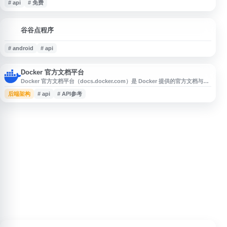
# api
# 免费
谷
谷谷点程序
# android
# api
Docker 官方文档平台
Docker 官方文档平台（docs.docker.com）是 Docker 提供的官方文档与资
源中心，包含 Docker 安装、容器化应用、镜像构建、Dockerfile、
后端架构
# api
# API参考
Compose、Build、Engine、Desktop、Registry、API 参考、示例与最佳
实践等内容。网站面向开发者、运维人员和平台工程团队，提供手册、指南、
参考文档和教程，帮