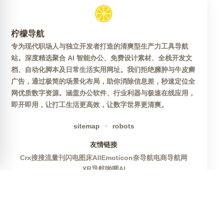
柠檬导航
专为现代职场人与独立开发者打造的清爽型生产力工具导航
站。深度精选聚合 AI 智能办公、免费设计素材、全栈开发文
档、自动化脚本及日常生活实用网址。我们拒绝臃肿与牛皮癣
广告，通过极简的场景化布局，助你消除信息差，秒速定位全
网优质数字资源。涵盖办公软件、行业利器与极速在线应用，
即开即用，让打工生活更高效，让数字世界更清爽。
sitemap
robots
友情链接
Crx搜搜
流量刊
闪电图床
AllEmoticon
奈导航
电商导航网
XR导航
啪唧AI
官方公众号