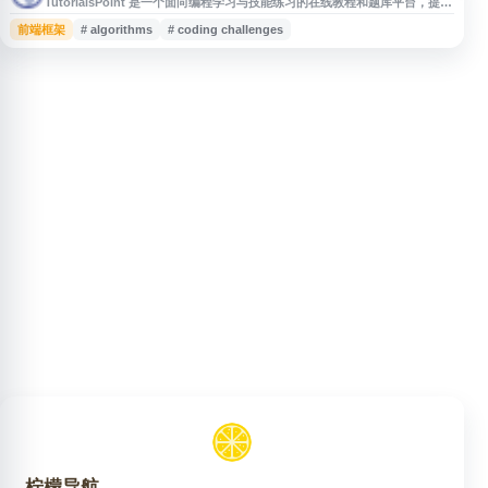
TutorialsPoint 是一个面向编程学习与技能练习的在线教程和题库平台，提供
编程教程、数据结构与算法、编程练习、编码挑战等内容。网站收录大量按难
前端框架
# algorithms
# coding challenges
度分类的练习题，并提供相关解答与学习资料，适合开发者、学生和求职者用
于巩固编程基础、练习 DSA 问题及提升算法能力，可作为 LeetCode 等刷题
平台的补充选择。
柠檬导航