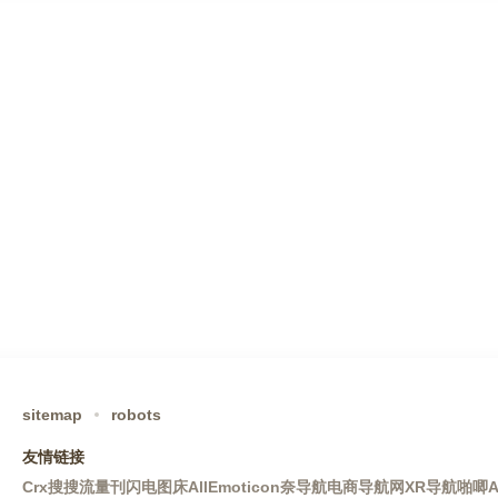
sitemap
robots
友情链接
Crx搜搜
流量刊
闪电图床
AllEmoticon
奈导航
电商导航网
XR导航
啪唧A