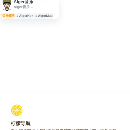
Alger音乐
Alger音乐
（AlgerMusicPlayer）是一
个在线音乐播放器网站，提
音乐播客
# AlgerKong
# AlgerMusic
供音乐在线播放、歌词显示
与音乐下载等功能。网站面
向日常听歌需求，支持用户
通过网页访问音乐资源，便
于随时进行音乐搜索、播放
和管理。适合需要在线音乐
播放、歌词查看及下载服务
的用户使用。
柠檬导航