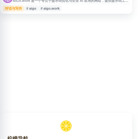
AIGo.work 是一个专注于提示词优化与企业 AI 应用的网站，提供提示词工
程、Prompt 优化等相关技术与服务，帮助用户更高效地驱动 AI 工具，提升
对话与写作
# aigo
# aigo.work
输出质量。平台面向个人与企业场景，关注企业 AI 转型、AI 智能体建设及降
本增效等需求，适合关注提示词优化、企业 AI 化和智能体应用的用户参考。
柠檬导航