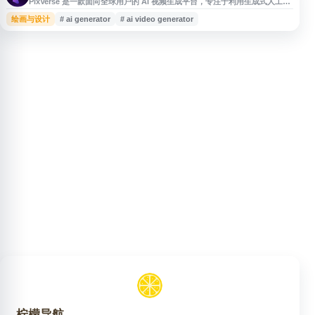
PixVerse 是一款面向全球用户的 AI 视频生成平台，专注于利用生成式人工智
能技术提升视觉内容创作效率。平台支持通过文本、图像等方式生成视频，适
绘画与设计
# ai generator
# ai video generator
用于创意短片、社交媒体内容、视觉概念展示等场景。PixVerse 致力于降低
视频创作门槛，帮助个人创作者、设计师和内容团队更便捷地实现想象力与创
意表达。
柠檬导航