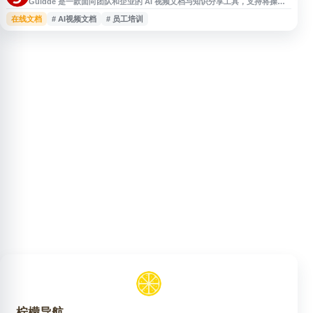
Guidde 是一款面向团队和企业的 AI 视频文档与知识分享工具，支持将操作
流程、产品教程和内部培训内容快速生成可视化指南与短视频。用户可通过录
在线文档
# AI视频文档
# 员工培训
屏、自动生成步骤说明、语音解说和多语言翻译等功能，简化文档制作流程，
提升客户支持、员工培训和产品演示效率。Guidde 适用于 SaaS 产品、客服
团队、运营团队和教育培训等场景。
柠檬导航