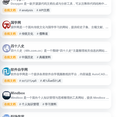
Doxygen 是一款开源源代码文档生成与分析工具，可从注释和代码结构中自
动生成 HTML、PDF 等格式的参考文档，并支持依赖关系、调用关系和类继
在线文档
# analysis
# API文档
承图展示。适用于 C++、C、Python、Java 等多种编程语言，采用 GPL 许
可证发布。
国学网
国学网是一个面向传统文化与国学学习的网站，提供经史子集、古籍文献、学
术研究、文化资讯等相关内容，涵盖儒释道思想、历史文学、诗词典籍、民俗
在线文档
# 传统文化
# 儒释道
文化等领域。网站适合国学爱好者、研究者及传统文化学习者查阅资料、了解
国学知识与相关动态。
四十八史
四十八史（48h.com.cn）是一个围绕“四十八史”主题整理相关信息的网站，
适合查找、浏览和了解历史文化、典籍资料及相关内容，为关注中国历史与文
在线文档
# 中国历史
# 典籍资料
献主题的用户提供参考。
软件自学网
软件自学网是一个提供各类软件自学视频教程的平台，内容涵盖 AutoCAD、
UG、Pro/E、SolidWorks、3ds Max、WPS、Excel、Word、
在线文档
# ±±¾©¾«µñ
# Æ½ÃæÉè¼Æ
CorelDRAW、Photoshop、Illustrator、英语等方向。网站面向软件学习者
和办公、设计、工程制图等人群，提供 CAD 教程、UG 教程、Office 教程、
平面设计教程等学习资源，
Mindbox
Mindbox 是一个面向个人知识管理与思维整理的工具网站，提供 Mindbox 相
关产品信息与下载入口。网站可用于了解 Mindbox 的功能定位、版本更新及
在线文档
# 个人知识管理
# 学习资料
获取方式，适合需要进行笔记整理、想法记录、知识归档和学习资料管理的用
户参考使用。
职场学堂