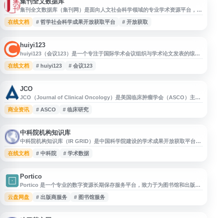
集刊全文数据库
集刊全文数据库（集刊网）是面向人文社会科学领域的专业学术资源平台，整
合社会科学文献出版社已出版集刊内容，提供集刊资讯、图书、论文、图片、
在线文档
# 哲学社会科学成果开放获取平台
# 开放获取
图表、视频等资源服务。平台关注学术集刊的展示、传播与规范建设，服务主
编、学者、读者和编辑交流协作，助力中文学术成果开放获取与推广。
huiyi123
huiyi123（会议123）是一个专注于国际学术会议组织与学术论文发表的综合
服务平台。平台为科研人员提供会议投稿、论文出版等学术交流服务，支持中
在线文档
# huiyi123
# 会议123
英文稿件投稿，承诺20-50天快速在线出版周期。会议地点覆盖上海、杭州、
南京、苏州、西安等国内主要城市。平台主要面向需要参加国际学术会议、发
表学术论文的高校师生、科研工作者及相关从业人员，提供会议信息发布、论
文收录
JCO
JCO（Journal of Clinical Oncology）是美国临床肿瘤学会（ASCO）主办
的国际权威肿瘤学期刊，专注于发表临床肿瘤学领域的高质量原创研究、综述
商业资讯
# ASCO
# 临床研究
和临床指南。该刊涵盖肿瘤内科、外科、放疗、免疫治疗、靶向治疗等多个专
业方向，为全球肿瘤临床医生、研究人员和政策制定者提供最新循证医学证据
和诊疗进展。JCO发表的文章包括临床试验结果、转化医学研
中科院机构知识库
中科院机构知识库（IR GRID）是中国科学院建设的学术成果开放获取平台，
收录并保存中科院所属各研究机构的科研产出。该平台集中展示中科院系统的
在线文档
# 中科院
# 学术数据
学术论文、学位论文、科研数据、预印本、科技报告等多种类型的知识资源，
为科研人员、学者和公众提供便捷的检索和访问服务。 知识库支持按机构、
学科、资源类型等多维度浏览，涵盖数学、物理、化学、生命科学、地球科
学、信息技术等众
Portico
Portico 是一个专业的数字资源长期保存服务平台，致力于为图书馆和出版商
提供可靠且经济的电子资源归档解决方案。该平台由 Ithaka 组织运营，专注
云盘网盘
# 出版商服务
# 图书馆服务
于学术期刊、电子书和数字化藏品的永久保存，确保这些重要的学术资源在出
版商网站无法访问时仍可持续获取。Portico 采用标准化的保存流程和技术框
架，与全球众多出版商和学术机构合作，建立了覆盖多学科领域的数字资