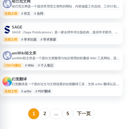
哈巴范文网
哈巴范文网是一个提供常用范文资料的网站，内容涵盖工作总结、工作计划、
总结报告、各类报告、合同范本、文书信函、作文等实用写作参考。网站面向
在线文档
# 作文
# 合同
有日常办公、学习写作和材料整理需求的用户，便于查找范文模板与写作思
路，可作为工作汇报、计划撰写、合同文书和作文参考的资料平台。
SAGE
SAGE（Sage Publications）是一家全球学术出版机构，提供学术图书、期
刊与数字资源，覆盖社会科学、教育、商业、医学、科技等多个研究领域。网
在线文档
# 学术出版
# 学术资源
站面向研究人员、教师、学生及图书馆用户，支持学术内容检索、出版信息查
询、教学学习资源获取与研究成果传播，是了解 SAGE 学术出版产品和服务
的官方平台。
amWiki轻文库
amWiki轻文库是一个面向文档整理与知识管理的轻量级 Wiki 工具网站，适用
于个人笔记、项目文档、产品说明、接口资料和团队知识库等内容的编写与维
CMS与建站
# Wiki
# 个人笔记
护。网站提供 amWiki 相关介绍、使用说明及资源入口，帮助用户快速了解并
搭建结构化文档系统。
幻觉翻译
幻觉翻译是一个面向论文与文档场景的在线翻译工具，支持 arXiv 翻译以及
Word、PDF、Epub 等常见文档格式翻译。网站适合用于学术资料、技术文
在线文档
# arXiv
# PDF翻译
档和电子书内容的辅助阅读与理解，帮助用户更便捷地处理跨语言文档内容。
1
2
…
5
下一页