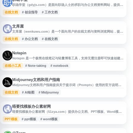
职场学堂（gdyjs.com）是面向职场人士的求职与办公文档资料网站，提供求
职资讯、简历制作、面试笔试、求职指南、创业指导等内容，并整理各类工作
在线文档
# 创业指导
# 工作文档
文档和应用文写作范文。网站适合需要准备简历、提升面试能力、查找职场资
料或参考常用文书写作的用户使用。
文库屋
文库屋（wenkuwu.com）是一个面向用户的在线文档与资料浏览网站，提供
各类文库资源的分类展示与内容检索入口，方便用户查找学习资料、办公文
在线文档
# 办公文档
# 在线文档
档、范文模板等相关内容。网站适合需要快速获取参考资料、文档素材和实用
文本内容的用户访问。
Notepin
Notepin 是一个极简在线笔记与轻量博客工具，支持无需注册即可快速创建个
人在线笔记本。用户可以在浏览器中记录文字、整理想法或发布简单内容，适
在线小工具
# Note-taking
# notebook
合临时笔记、个人写作、公开分享和轻量级内容管理。网站强调快速上手与低
门槛使用，适合需要简洁笔记、在线 notebook 或无账号写作空间的用户。
Midjourney文档和用户指南
Midjourney文档和用户指南提供关于提示词（Prompts）使用的官方说明，
帮助用户了解如何通过文本描述生成图像，并掌握提示结构、参数设置与常见
在线文档
# AI绘图
# Midjourney
用法。该页面适合初学者和进阶用户查阅 Midjourney 提示词编写方法，提升
AI 绘图创作效率与结果可控性。
唔要找模板办公素材网
唔要找模板办公素材网（51zya.com）提供办公文档、PPT模板、Word模
板、Excel表格等实用素材资源，面向日常办公、学习汇报、企业管理、行政
PPT模板
# ppt模板
# word模板
人事、财务统计等场景，帮助用户快速查找和下载所需模板。网站内容分类清
晰，适合需要提升文档制作效率、寻找办公素材参考的用户浏览使用。