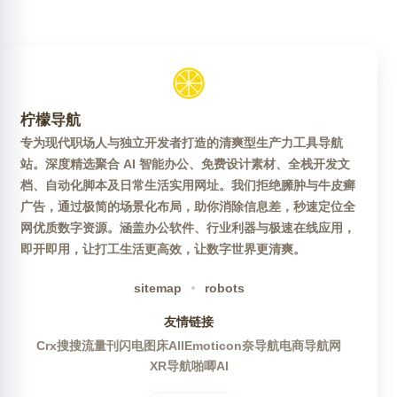
柠檬导航
专为现代职场人与独立开发者打造的清爽型生产力工具导航
站。深度精选聚合 AI 智能办公、免费设计素材、全栈开发文
档、自动化脚本及日常生活实用网址。我们拒绝臃肿与牛皮癣
广告，通过极简的场景化布局，助你消除信息差，秒速定位全
网优质数字资源。涵盖办公软件、行业利器与极速在线应用，
即开即用，让打工生活更高效，让数字世界更清爽。
sitemap
robots
友情链接
Crx搜搜
流量刊
闪电图床
AllEmoticon
奈导航
电商导航网
XR导航
啪唧AI