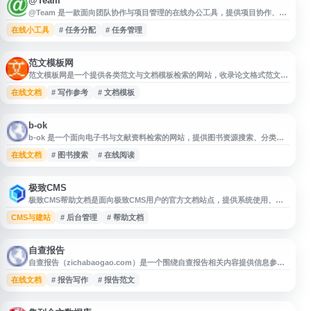
@Team
@Team 是一款面向团队协作与项目管理的在线办公工具，提供项目协作、任
务分配、进度跟踪、项目沟通和日程管理等功能。平台支持云端数据与多平台
在线小工具
# 任务分配
# 任务管理
使用，适用于跨部门协同、任务管理和项目进度管理，帮助团队更清晰地安排
工作、跟踪执行状态并提升协作效率。
范文模板网
范文模板网是一个提供各类范文与文档模板检索的网站，收录论文格式范文、
个人简历模板、毕业论文、思想汇报等多种常用写作参考资料。用户可根据学
在线文档
# 写作参考
# 文档模板
习、求职、办公和日常写作需求查找相关范文内容，适合作为范文搜索、写作
参考和模板资料获取入口。
b-ok
b-ok 是一个面向电子书与文献资料检索的网站，提供图书资源搜索、分类浏
览和在线访问入口，内容涵盖学习、研究、文学、技术等多个领域。用户可通
在线文档
# 图书搜索
# 在线阅读
过书名、作者或关键词查找相关资料，适合用于电子书发现、资料查询和学习
参考。
极致CMS
极致CMS帮助文档是面向极致CMS用户的官方文档站点，提供系统使用、功
能配置、模板开发、插件扩展及常见问题等相关说明，帮助站长、开发者和运
CMS与建站
# 后台管理
# 帮助文档
维人员快速了解并使用极致CMS。网站内容围绕建站流程与后台管理展开，适
合用于查询操作指南、开发参考和故障排查信息。
自查报告
自查报告（zichabaogao.com）是一个围绕自查报告相关内容提供信息参考
的网站，适合用于了解自查报告的写作方向、常见结构、应用场景及相关材料
在线文档
# 报告写作
# 报告范文
整理需求。网站名称直观，主题聚焦于自查报告类文档内容，可为需要撰写、
查找或整理自查报告资料的用户提供入口参考。