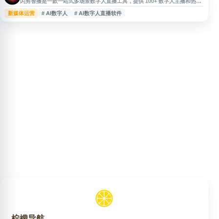
闪剪智播是一款一站式多场景数字人直播工具，提供 100+ 数字人主播和热门
直播模板，支持快速搭建专属数字人直播间。平台适用于抖音、快手、淘宝、
新媒体运营
# AI数字人
# AI数字人直播软件
视频号、TikTok、亚马逊等多个直播渠道，可用于 AI 数字人直播、虚拟人带
货、矩阵开播与团队协作管理，帮助用户提升直播内容制作与多平台运营效
率。
柠檬导航