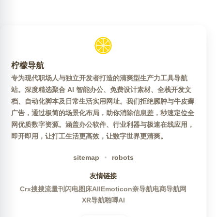
柠檬导航
专为现代职场人与独立开发者打造的清爽型生产力工具导航
站。深度精选聚合 AI 智能办公、免费设计素材、全栈开发文
档、自动化脚本及日常生活实用网址。我们拒绝臃肿与牛皮癣
广告，通过极简的场景化布局，助你消除信息差，秒速定位全
网优质数字资源。涵盖办公软件、行业利器与极速在线应用，
即开即用，让打工生活更高效，让数字世界更清爽。
sitemap
robots
友情链接
Crx搜搜
流量刊
闪电图床
AllEmoticon
奈导航
电商导航网
XR导航
啪唧AI