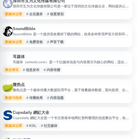
深圳市互为文化传媒有限公司
深圳市互为文化传媒有限公司是一家位于深圳的文化传媒企业，网站提供公司
品牌展示与业务信息入口，便于用户了解企业概况、服务方向及联系方式。适
新媒体运营
# 企业服务
# 创意策划
合关注深圳文化传媒、品牌传播、创意策划等相关服务的用户访问参考。
SoundBible
SoundBible 是一个提供音效素材下载的网站，收录多种常用声音片段和环境
音效，适用于视频制作、演示文稿、游戏开发、播客及其他多媒体项目。网站
新媒体运营
# 免费音效
# 声音下载
按声音类型整理资源，用户可浏览、试听并下载音频文件。部分音效标注授权
信息，使用前建议查看具体许可要求，以确保符合个人或商业项目的使用规
范。
耳媒体
耳
耳媒体（ermeiti.com）是一个以媒体信息与内容展示为核心的网站，适合用
户浏览相关资讯、了解平台内容及获取网站发布的信息。网站名称清晰，访问
商业资讯
# 信息发布
# 内容传播
地址简洁，可作为媒体资讯、内容传播、信息发布等相关领域的导航收录入
口。
微热点
微热点是一个媒体传播大数据应用平台，基于海量媒体数据，面向政府、企
业、媒体及自媒体从业者提供全网热点发现、热点分析、传播效果评估和热点
数据与报表
# 传播效果
# 内容选题
事件案例库等服务。平台可用于舆情观察、热点趋势研判、传播效果复盘和内
容选题参考，帮助用户了解正在发生或潜在发生的网络热点。
Cupsdaily 網紅大全
Cupsdaily 網紅大全是一个专注香港本地网红资料整理的信息聚合平台，收录
美妆、时尚、美食、旅游等领域的KOL与达人信息。网站整合Instagram、
新媒体运营
# KOL
# 社交媒体
YouTube、抖音等社交平台资料，提供分类索引、粉丝数据、互动参考及部分
商务联系方式，方便品牌方、MCN机构、自媒体创作者和普通用户快速筛
选、对比和发现香港网红资源，适用于KOL合作、市场调研、竞品分析和