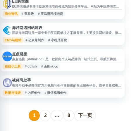
EU跨境圈
EU跨境圈是专注于欧洲跨境电商领域的知识分享平台。网站为中国跨境卖家
提供欧洲市场热点解读、商机挖掘和选品数据支持，及时更新各大跨境电商平
商业资讯
# 亚马逊
# 亚马逊跨境电商
台的最新政策动态。平台汇集成功卖家的实战运营经验、技巧和案例分享，涵
盖亚马逊等主流跨境电商平台的运营策略。EU跨境圈致力于帮助国内卖家深
入了解欧洲电商市场特点，提升跨境业务运营能力，是跨境电商从业者获取行
业资讯、学习运营方法
海洋网络网站建设
深圳海洋网络是一家专业的互联网解决方案服务商，主要提供网站建设、微信
小程序开发、公众号设计制作等服务。公司拥有完善的服务体系和详细的技术
CMS与建站
# 公众号制作
# 小程序开发
文档支持，致力于为企业和个人提供高质量的数字化解决方案。业务涵盖企业
官网搭建、小程序定制开发、微信公众号运营等领域，帮助客户实现线上业务
拓展和品牌数字化转型。提供专业的技术咨询和售后服务，联系电话：4006-
880844。
点点链接
点点链接（ddlink.cc）是一款面向个人与品牌的一站式主页、导航页和营销
工具，支持创建个人主页、数字名片、链接树和信息聚合页面。用户可将社交
在线小工具
# ddlink
# ddlink.cc
账号、作品链接、联系方式、产品入口等内容整合到一个永久链接、二维码或
个人网页中，便于分享、展示与推广，适用于自媒体、创作者、商家及个人品
牌管理等场景。
视频号助手
视频号助手是微信官方为视频号创作者提供的专业服务平台。该平台集成视频
内容上传管理、数据分析查询、粉丝运营等核心功能，帮助创作者高效管理视
数据与报表
# 内容创作
# 微信视频创作
频号账号。平台提供完整的创作工具链，包括视频上传工具、特效制作助手、
直播管理、购物车功能等，支持创作者了解内容表现、流量数据和粉丝互动情
况。作为视频号官方服务平台，视频号助手遵循平台规范要求，为个人创作者
和企业用户提供从内容
1
2
…
8
下一页