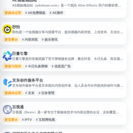
AE模板精品站
A
AE模板精品站（adobeae.com）是一个面向 After Effects 用户的素材资源
分享网站，提供 AE模板、AE插件、AE软件、AE免费模板、AE教程及相关模
新媒体运营
# AE免费模板
# AE插件
板音乐等内容。网站聚合多类可下载资源，适合视频剪辑、动画制作、片头包
装、宣传片制作等场景参考与使用，帮助用户查找和获取 AE 制作所需素材。
秒拍
秒拍是一个短视频分享与观看平台，提供视频内容浏览、上传发布、互动分享
等服务。用户可通过秒拍发现生活、娱乐、资讯等类型的短视频内容，适合用
影音聚合
# 内容浏览
# 娱乐资讯
于移动视频传播、内容展示和社交分享场景。
巨量引擎
巨量引擎是抖音集团旗下官方营销服务品牌，整合抖音、今日头条、西瓜视频
等平台的广告与营销资源，为企业和品牌提供信息流广告、短视频营销、内容
数据与报表
# 今日头条营销
# 信息流广告
推广、数据洞察及投放管理等服务，帮助广告主开展抖音营销、今日头条营销
及多场景数字化营销投放。
京东创作服务平台
京东创作服务平台是京东面向内容创作者、达人及合作伙伴提供的创作与服务
入口，支持账号登录后进行内容创作、任务管理、合作对接等相关操作。平台
新媒体运营
# 京东
# 任务管理
依托京东电商生态，服务于商品内容推广、营销活动协作和创作者运营等场
景，适合需要参与京东内容营销与商业合作的用户使用。
百视通
百视通（Bestv）是一家专注于新媒体技术与内容运营的企业，业务覆盖
IPTV、手机电视、网络电视、互联网电视、移动互联网、数字媒体平台研发与
影音聚合
# IPTV
# 互联网电视
建设，以及多媒体舞美与制作等领域。网站提供公司业务、产品服务、媒体内
容与相关动态信息，适合了解百视通在数字视听、媒体融合和新媒体运营方面
的发展与服务。