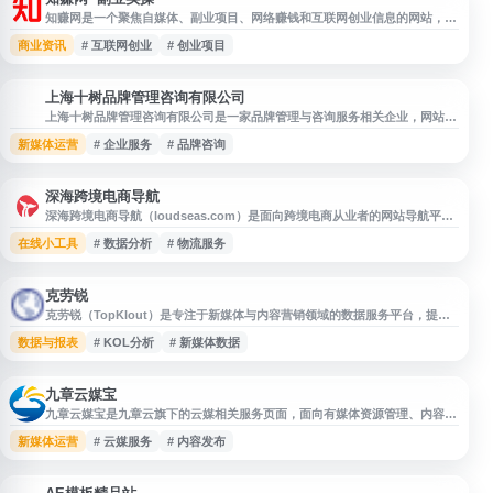
知赚网是一个聚焦自媒体、副业项目、网络赚钱和互联网创业信息的网站，主
要整理发布各类网上赚钱项目、创业项目渠道及项目趋势内容。网站强调筛选
商业资讯
# 互联网创业
# 创业项目
实操型项目，面向关注副业增收、工作室运营思路和线上创业机会的用户，提
供项目参考、方向观察与相关资源信息。
上海十树品牌管理咨询有限公司
上
上海十树品牌管理咨询有限公司是一家品牌管理与咨询服务相关企业，网站展
示公司品牌咨询、品牌策划、管理服务及相关业务信息。用户可通过该网站了
新媒体运营
# 企业服务
# 品牌咨询
解企业概况、服务方向、案例内容及联系方式，适合需要品牌建设、品牌管理
咨询和市场传播支持的企业用户参考。
深海跨境电商导航
深海跨境电商导航（loudseas.com）是面向跨境电商从业者的网站导航平
台，聚合跨境运营、选品、平台工具、物流、营销、数据分析等相关资源，方
在线小工具
# 数据分析
# 物流服务
便用户快速查找常用服务与行业网站。适合卖家、运营人员及跨境电商学习者
用于日常工具检索和资源整理。
克劳锐
克劳锐（TopKlout）是专注于新媒体与内容营销领域的数据服务平台，提供
账号价值评估、达人资源分析、行业榜单、营销洞察等相关服务。网站面向品
数据与报表
# KOL分析
# 新媒体数据
牌方、机构和内容从业者，帮助用户了解社交媒体账号影响力、内容传播表现
及行业趋势，可作为新媒体运营、KOL筛选和营销决策参考工具。
九章云媒宝
九章云媒宝是九章云旗下的云媒相关服务页面，面向有媒体资源管理、内容发
布或推广需求的用户提供信息入口。页面可用于了解九章云媒宝的产品定位、
新媒体运营
# 云媒服务
# 内容发布
服务内容及使用方式，适合企业、机构或个人在进行数字媒体运营、品牌传播
和营销推广工具选型时参考。