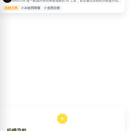
MAIGON 是一款面向合同审查场景的 AI 工具，旨在通过自动化分析提升法律
与商务团队处理合同文件的效率。平台可辅助识别合同中的关键条款、风险点
在线文档
# AI合同审查
# 合同分析
和合规问题，减少人工逐条审阅所需时间，适用于需要进行批量合同审核、风
险筛查和流程优化的企业用户。其服务重点围绕智能合同审查、法律文本分析
和工作效率提升。
柠檬导航