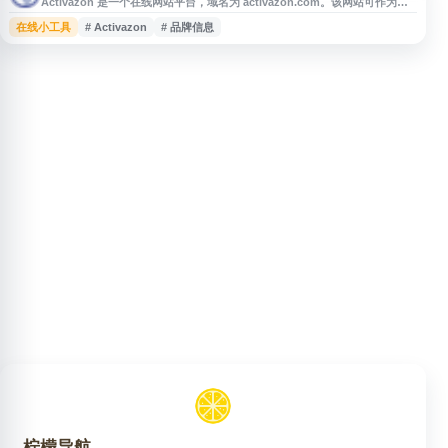
Activazon 是一个在线网站平台，域名为 activazon.com。该网站可作为相
关品牌、产品或服务的信息入口，适合用户通过导航站快速访问与查询。导航
在线小工具
# Activazon
# 品牌信息
收录页可提供 Activazon 的网址链接、基础信息和访问入口，帮助用户更便
捷地了解该站点内容。
柠檬导航