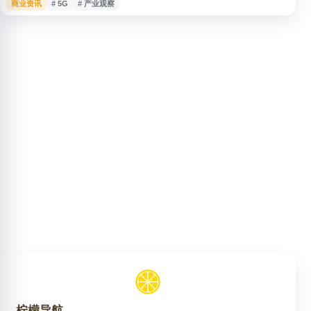
商业资讯
# 5G
# 产业观察
研究报告等信息。内容覆盖5G、工业互联网、人工智能、数字经济、网络安
全、云计算、大数据等方向，可为政府、企业、研究人员和公众了解信息通信
技术发展、产业政策与行业研究成果提供参考。
柠檬导航