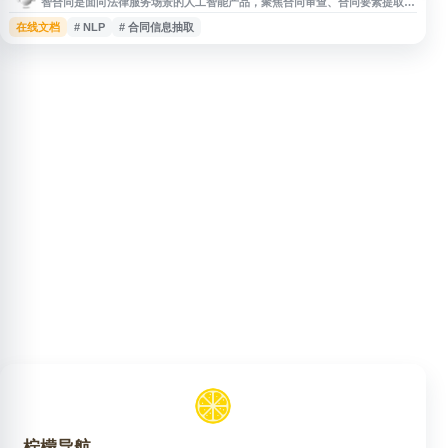
智合同是面向法律服务场景的人工智能产品，聚焦合同审查、合同要素提取、
版本比对、信息脱敏、智能字符识别、范本识别等应用。平台基于自然语言处
在线文档
# NLP
# 合同信息抽取
理、文本分析、知识图谱和大数据技术，为政府、企业及机构提供合同智能审
查、条款数据分析和 AI 开放能力，适用于法务管理、合同风控与文档处理等
业务场景。
柠檬导航