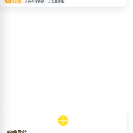
新媒体运营
# 原创度检测
# 文章排版
材、微信文章编辑排版、标题生成、原创度检测等功能，适用于选题策划、素
材采集、内容创作与运营分析等场景，帮助创作者提升内容生产和运营效率。
柠檬导航