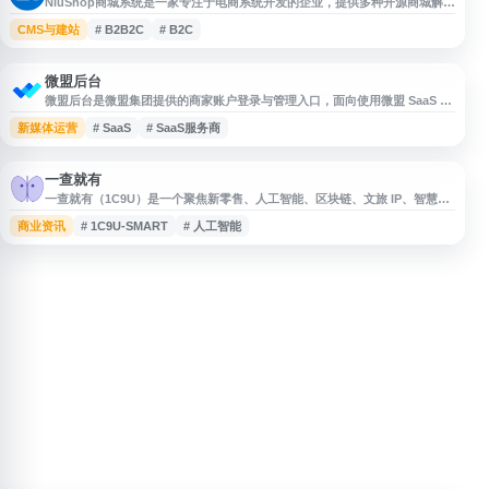
NiuShop商城系统是一家专注于电商系统开发的企业，提供多种开源商城解决
方案。平台涵盖新零售系统、多商户B2B2C商城、单用户B2C商城、微商
CMS与建站
# B2B2C
# B2C
城、电商小程序及O2O商城系统等产品线，支持免费开源和定制开发服务。系
统适用于不同规模的电商业务需求，从单店铺到多商户平台均可实现。
NiuShop提供完整的商城源码，帮助企业快速搭建自有电商平台，支持线上线
下一体化运
微盟后台
微盟后台是微盟集团提供的商家账户登录与管理入口，面向使用微盟 SaaS 产
品及数字化经营服务的企业和商家。平台支持小程序商城、微商城系统、网上
新媒体运营
# SaaS
# SaaS服务商
开店、视频号开店及新零售等业务场景，帮助商家进行店铺运营、营销管理和
客户服务等操作。微盟致力于提供云端商业及营销解决方案，助力商家推进数
字化转型与持续经营增长。
一查就有
一查就有（1C9U）是一个聚焦新零售、人工智能、区块链、文旅 IP、智慧餐
饮、社交电商等领域的信息与方案服务网站，提供行业报告、市场调研、商业
商业资讯
# 1C9U-SMART
# 人工智能
计划书及相关案例资料查询参考。网站面向企业、创业者和行业研究人员，帮
助用户了解商业趋势、产业动态与项目策划方向，适用于市场分析、项目筹备
和商业研究等场景。