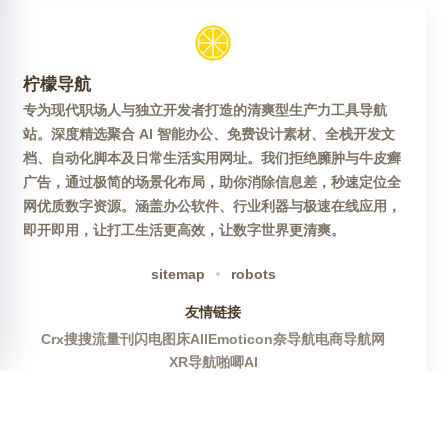
柠檬导航
专为现代职场人与独立开发者打造的清爽型生产力工具导航
站。深度精选聚合 AI 智能办公、免费设计素材、全栈开发文
档、自动化脚本及日常生活实用网址。我们拒绝臃肿与牛皮癣
广告，通过极简的场景化布局，助你消除信息差，秒速定位全
网优质数字资源。涵盖办公软件、行业利器与极速在线应用，
即开即用，让打工生活更高效，让数字世界更清爽。
sitemap
robots
友情链接
Crx搜搜
流量刊
闪电图床
AllEmoticon
奈导航
电商导航网
XR导航
啪唧AI
官方公众号