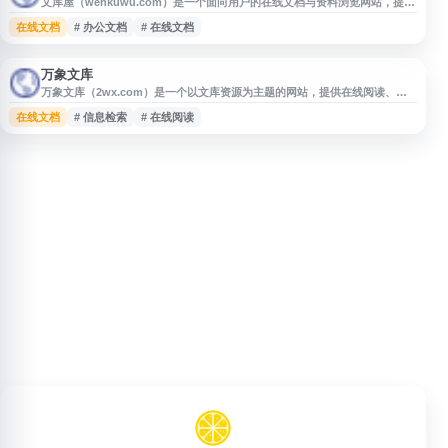
文库屋（wenkuwu.com）是一个面向用户的在线文档与资料浏览网站，提供
各类文库资源的分类展示与内容检索入口，方便用户查找学习资料、办公文
在线文档
# 办公文档
# 在线文档
档、范文模板等相关内容。网站适合需要快速获取参考资料、文档素材和实用
文本内容的用户访问。
万象文库
万象文库（2wx.com）是一个以文库资源为主题的网站，提供在线阅读、资
料查找等相关内容，适合关注文档资料、知识内容和信息检索的用户访问。
在线文档
# 信息检索
# 在线阅读