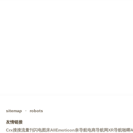
sitemap
robots
友情链接
Crx搜搜
流量刊
闪电图床
AllEmoticon
奈导航
电商导航网
XR导航
啪唧A