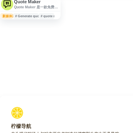
Quote Maker
Quote Maker 是一款免费的
在线引语图片生成工具，支
持将文字、名言或短句制作
新媒体运营
# Generate quote collages
# quote maker
成带图片背景的精美 Quote
作品。用户可用于生成引语
海报、quote collage、社交
媒体配图等内容，适合个人
创作、内容运营和社交媒体
管理场景。网站操作便捷，
无需复杂设计经验，可快速
创建适合分享的视觉化文字
图片。
柠檬导航