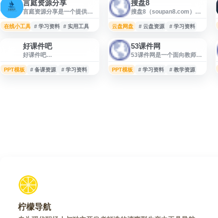
言庭资源分享
搜盘8
言庭资源分享是一个提供网
搜盘8（soupan8.com）是
络资源整理与分享的网站，
一个以网盘资源搜索与整理
内容涵盖实用工具、学习资
为核心的网站，面向需要查
在线小工具
# 学习资料
# 实用工具
云盘网盘
# 云盘资源
# 学习资料
料、软件应用及其他精选资
找网络共享文件、学习资
源，方便用户查找和获取所
料、影视资源、软件工具等
好课件吧
53课件网
需信息。站点持续汇集优质
内容的用户。网站名称突出
好
好课件吧
53课件网是一个面向教师和
内容，适合有资源搜索、学
“搜盘”属性，适合作为网盘
（goodkejian.com）是一个
学生的课件资源类网站，主
习提升和效率工具需求的用
搜索、资源导航、在线找资
面向教师和学生的课件资源
要提供教学课件、教案、试
PPT模板
户访问。
# 备课资源
# 学习资料
PPT模板
源等相关场景的入口收录。
# 学习资料
# 教学资源
相关网站，主要用于整理和
题试卷及相关学习资料的查
展示教学课件、学习资料等
询与下载服务。网站内容覆
内容。网站可为用户查找课
盖多学科教学场景，适合用
程素材、教学参考和备课资
于课堂备课、教学参考、学
源提供入口，适合需要获取
习辅导和资料整理。用户可
课件信息、教学辅助资料或
通过网站按需求查找相关教
学习内容的用户浏览使用。
育资源，提高备课与学习资
料获取效率。
柠檬导航