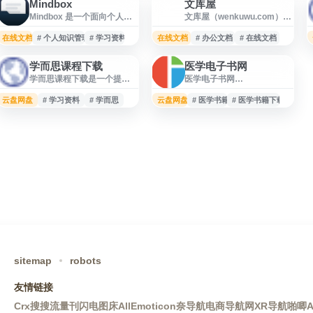
Mindbox
文库屋
文
Mindbox 是一个面向个人知
文库屋（wenkuwu.com）是
识管理与思维整理的工具网
一个面向用户的在线文档与
站，提供 Mindbox 相关产品
资料浏览网站，提供各类文
在线文档
# 个人知识管理
# 学习资料
在线文档
# 办公文档
# 在线文档
信息与下载入口。网站可用
库资源的分类展示与内容检
于了解 Mindbox 的功能定
索入口，方便用户查找学习
学而思课程下载
医学电子书网
位、版本更新及获取方式，
资料、办公文档、范文模板
学而思课程下载是一个提供
医学电子书网
适合需要进行笔记整理、想
等相关内容。网站适合需要
学而思相关课程资源整理与
（kanyixue.com）是一个提
法记录、知识归档和学习资
快速获取参考资料、文档素
下载信息的网站，面向有学
供医学资源下载服务的网
云盘网盘
料管理的用户参考使用。
# 学习资料
# 学而思
云盘网盘
材和实用文本内容的用户访
# 医学书籍
# 医学书籍下载
习资料获取需求的用户。网
站，内容涵盖医学电子书、
问。
站内容以课程资料、学习资
医学书籍及医学视频等学习
源等信息展示为主，便于用
资料。网站面向医学从业
户快速查找所需内容。使用
者、医学生及相关学习人
时建议注意资源来源、版权
群，便于用户查找和获取各
合规与文件安全，结合自身
类医学资料，用于专业学
学习需求合理选择。
习、参考阅读和知识拓展。
sitemap
robots
友情链接
Crx搜搜
流量刊
闪电图床
AllEmoticon
奈导航
电商导航网
XR导航
啪唧A