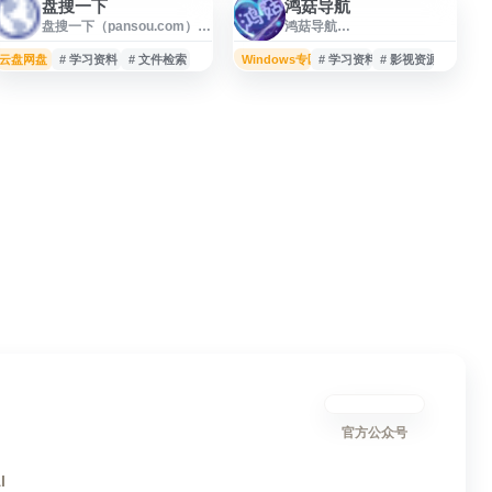
盘搜一下
鸿菇导航
盘搜一下（pansou.com）是
鸿菇导航
一个网盘资源搜索与信息检
（www.ahgghg.com）是一
索入口，提供面向网络分享
个综合性资源整合分享平
云盘网盘
# 学习资料
# 文件检索
Windows专区
# 学习资料
# 影视资源
内容的关键词查询服务，方
台，为用户提供影视、软
便用户快速查找相关文件、
件、学习资料等多类型资源
资料和资源线索。网站界面
的集中获取服务。网站每日
简洁，适合用于网盘资源导
更新热门内容，涵盖影视娱
航、学习资料查找及日常信
乐资源、实用软件工具以及
息检索场景。
各学习阶段的教育资料，通
过便捷的分类导航和下载渠
道，帮助用户快速找到所需
资源。平台采用一站式资源
聚合模式，适合需要多样化
数字内容的用户群体，支持
影音娱乐、办公学习等多场
景应用需
官方公众号
I