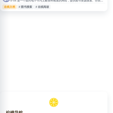
b-ok 是一个面向电子书与文献资料检索的网站，提供图书资源搜索、分类浏
览和在线访问入口，内容涵盖学习、研究、文学、技术等多个领域。用户可通
在线文档
# 图书搜索
# 在线阅读
过书名、作者或关键词查找相关资料，适合用于电子书发现、资料查询和学习
参考。
柠檬导航