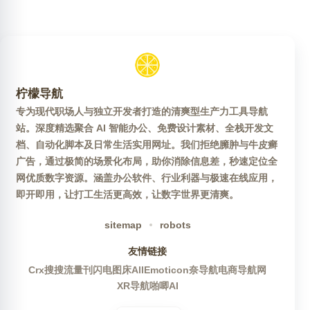
柠檬导航
专为现代职场人与独立开发者打造的清爽型生产力工具导航
站。深度精选聚合 AI 智能办公、免费设计素材、全栈开发文
档、自动化脚本及日常生活实用网址。我们拒绝臃肿与牛皮癣
广告，通过极简的场景化布局，助你消除信息差，秒速定位全
网优质数字资源。涵盖办公软件、行业利器与极速在线应用，
即开即用，让打工生活更高效，让数字世界更清爽。
sitemap
robots
友情链接
Crx搜搜
流量刊
闪电图床
AllEmoticon
奈导航
电商导航网
XR导航
啪唧AI