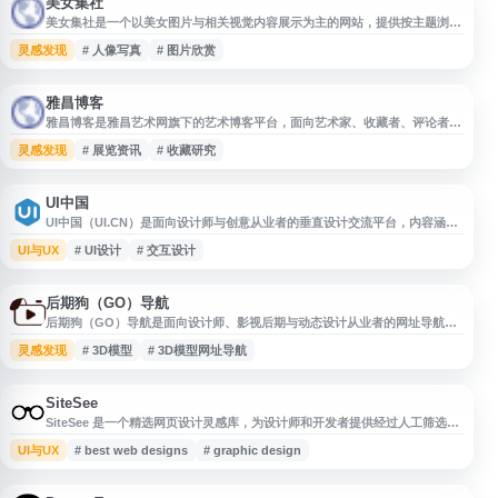
美女集社
美女集社是一个以美女图片与相关视觉内容展示为主的网站，提供按主题浏览
的图片资源入口，适合用户查找人像写真、时尚美图及相关内容。网站页面结
灵感发现
# 人像写真
# 图片欣赏
构简洁，便于快速访问与浏览，可作为图片欣赏、素材参考和同类站点导航收
录使用。
雅昌博客
雅昌博客是雅昌艺术网旗下的艺术博客平台，面向艺术家、收藏者、评论者及
艺术爱好者，提供艺术创作、展览活动、收藏研究、艺术评论等内容发布与交
灵感发现
# 展览资讯
# 收藏研究
流服务。网站聚合艺术领域相关观点与资讯，适合用户了解艺术动态、记录艺
术实践并进行专业交流。
UI中国
UI中国（UI.CN）是面向设计师与创意从业者的垂直设计交流平台，内容涵盖
UI 设计、交互设计、视觉设计、产品设计等方向。网站提供设计作品展示、
UI与UX
# UI设计
# 交互设计
经验分享、行业资讯、学习交流与设计人才相关服务，适合设计师发布作品、
获取灵感、了解设计趋势及参与社区互动。
后期狗（GO）导航
后期狗（GO）导航是面向设计师、影视后期与动态设计从业者的网址导航平
台，收集国内外优秀设计网站、UI 设计资源、灵感创意网站、素材资源、视
灵感发现
# 3D模型
# 3D模型网址导航
频后期与 3D 模型相关站点。网站定期更新优质产品设计书签，帮助用户快速
查找设计工具、创意参考和后期制作资源。
SiteSee
SiteSee 是一个精选网页设计灵感库，为设计师和开发者提供经过人工筛选的
优质网站案例。平台收录了大量现代化、美观的网站设计作品，支持按类别、
UI与UX
# best web designs
# graphic design
配色方案和设计风格进行分类浏览。用户可以快速查找特定风格的设计参考，
获取网页设计灵感。网站界面简洁直观，适合网页设计师、UI/UX 设计师、前
端开发者以及品牌创意人员使用。无论是寻找配色灵感、布局参考还是交互设