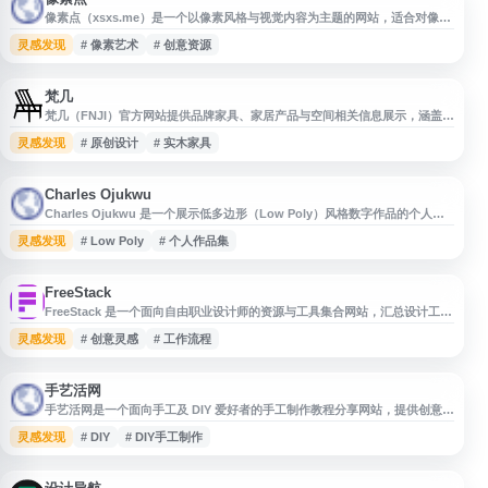
像素点（xsxs.me）是一个以像素风格与视觉内容为主题的网站，适合对像素
艺术、设计素材、创意灵感和相关资源感兴趣的用户访问。网站名称简洁直
灵感发现
# 像素艺术
# 创意资源
观，便于用户识别与记忆，可作为导航站中设计、艺术、素材或创意工具类目
下的参考站点。
梵几
梵几（FNJI）官方网站提供品牌家具、家居产品与空间相关信息展示，涵盖实
木家具、家居用品、设计理念及门店服务等内容。网站适合用户了解梵几的产
灵感发现
# 原创设计
# 实木家具
品风格、品牌动态、线下空间与购买渠道，为关注原创家具设计、现代中式家
居和生活方式品牌的用户提供参考。
Charles Ojukwu
Charles Ojukwu 是一个展示低多边形（Low Poly）风格数字作品的个人网
页，页面以简洁的视觉形式呈现相关创意内容，适合对低多边形设计、数字艺
灵感发现
# Low Poly
# 个人作品集
术、个人作品展示和前端视觉效果感兴趣的用户浏览参考。该网站可作为了解
作者创作风格、查看网页视觉呈现方式及获取 Low Poly 设计灵感的入口。
FreeStack
FreeStack 是一个面向自由职业设计师的资源与工具集合网站，汇总设计工作
中常用的参考资料、实用工具和相关服务，帮助用户更高效地寻找适合项目执
灵感发现
# 创意灵感
# 工作流程
行、创意探索、工作流程优化与职业发展的资源。适合自由设计师、创意工作
者及独立从业者日常查找设计相关工具与灵感来源。
手艺活网
手艺活网是一个面向手工及 DIY 爱好者的手工制作教程分享网站，提供创意
DIY、手工艺品制作方法、手工 DIY 教程和手工制作大全等内容。网站涵盖多
灵感发现
# DIY
# DIY手工制作
类手工项目与制作思路，适合用户查找日常手工灵感、学习基础制作步骤，并
获取有趣实用的手工制作参考。