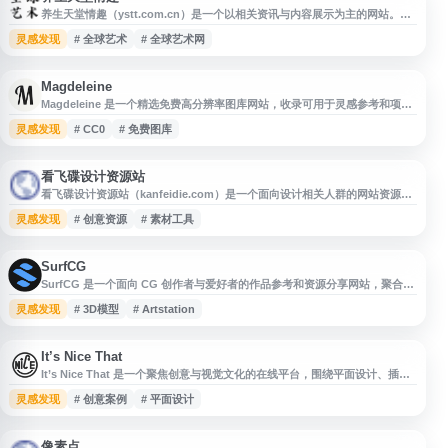
养生天堂情趣（ystt.com.cn）是一个以相关资讯与内容展示为主的网站。现
有页面关键词涉及全球艺术、艺术网等主题，具体栏目与服务内容请以网站实
灵感发现
# 全球艺术
# 全球艺术网
际页面为准。
Magdeleine
Magdeleine 是一个精选免费高分辨率图库网站，收录可用于灵感参考和项目
创作的优质图片资源。平台图片涵盖 CC0、公共领域及 Creative Commons
灵感发现
# CC0
# 免费图库
等授权类型，适合设计师、内容创作者、开发者和自媒体用户查找可商用或可
合规使用的素材。用户可通过分类与筛选快速发现自然、城市、人物、建筑等
主题图片。
看飞碟设计资源站
看飞碟设计资源站（kanfeidie.com）是一个面向设计相关人群的网站资源页
面，适合用于收录和查找设计灵感、素材、工具及行业参考信息。网站以设计
灵感发现
# 创意资源
# 素材工具
资源整理为核心，便于用户快速访问相关内容，可作为设计师、运营人员和创
意工作者日常浏览与资料检索的入口。
SurfCG
SurfCG 是一个面向 CG 创作者与爱好者的作品参考和资源分享网站，聚合国
内外 ArtStation、Pixiv、Pinterest、Behance 等平台相关 CG 内容，涵盖
灵感发现
# 3D模型
# Artstation
原画、动漫、游戏 CG、动画、模型、教程与创作参考等方向。网站内容涉及
Maya、3ds Max、ZBrush、Photoshop、Mudbox、Nuke、Arnold 等常用
软
It’s Nice That
It’s Nice That 是一个聚焦创意与视觉文化的在线平台，围绕平面设计、插
画、摄影、艺术、广告、动画等领域发布作品案例、人物访谈、行业观察与灵
灵感发现
# 创意案例
# 平面设计
感内容。网站以“Inspiring Creativity”为核心定位，适合设计师、创意从业
者、艺术爱好者和品牌内容策划者发现全球创意项目、了解视觉趋势并获取创
作参考。
像素点