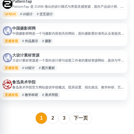
计案例
PatternTap
PatternTap 是 ZURB 推出的设计模式与界面灵感资源，面向产品设计师、前
端开发者和团队协作场景，提供网页与应用界面模式参考，帮助用户了解常见
UI与UX
# UI设计
# 交互设计
的 UI 设计结构、交互方式和页面布局思路。适合用于设计调研、原型规划、
用户体验优化及界面规范整理。
中国摄影师网
中国摄影师网是一个与摄影内容相关的网站，面向摄影爱好者和从业者提供信
息展示与资源入口。网站可用于了解摄影资讯、作品展示、摄影交流等相关内
灵感发现
# 作品展示
# 摄影
容，适合关注摄影创作、摄影学习及行业动态的用户访问参考。
大设计素材资源
大设计素材资源是一个面向设计师与创意工作者的素材资源网站，提供与平面
设计、UI 设计、海报、模板、字体、图片等相关的设计素材信息与资源入
灵感发现
# UI设计
# 图片素材
口。网站适合用于查找设计灵感、下载常用素材、提升设计效率，也可作为设
计类资源导航与日常创作参考平台。
鲁迅美术学院
鲁迅美术学院官方网站提供学校概况、院系设置、招生就业、教学科研、艺术
创作、校园新闻、通知公告等信息服务。网站面向考生、在校师生、校友及社
灵感发现
# 教学科研
# 美术学院
会公众，展示学院办学特色、学科建设、人才培养和美术教育相关动态，是了
解鲁迅美术学院及获取官方信息的重要渠道。
1
2
3
下一页