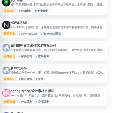
设计导航
设计导航是面向设计师和创意从业者的网址导航平台，收录设计网站、灵感参
考、设计教程、尺寸规范、配色方案及各类设计素材资源。网站提供图片素
灵感发现
# psd素材
# 免费素材
材、PSD 素材等免费素材入口，涵盖可商用、无版权限制等实用资源分类，
便于用户快速查找常用设计工具、优质设计站点和素材下载渠道。
NOWNESS
NOWNESS（现在）是一个聚焦创意短片与影像内容的中文平台，内容涵盖艺
术短片、时尚、生活方式、美食、设计、文化与奢侈品牌相关主题。网站通过
影音聚合
# nowness.cn
# Nowness现在
短视频和专题作品呈现全球创作者、艺术家及品牌故事，适合关注视觉艺术、
创意影像、潮流文化与高品质生活内容的用户浏览与发现。
深圳市甲古文装饰艺术有限公司
由于网站未提供详细内容，无法生成准确的简介。建议您提供以下信息以便生
成更精准的描述： 1. 公司主要业务范围（如装饰设计、艺术品制作、工程施
灵感发现
# 深圳公司
# 空间装饰
工等） 2. 服务对象或应用场景（如酒店、商业空间、住宅等） 3. 公司特色或
优势 4. 成立时间或行业经验 或者，您可以直接访问网站后将正文内容粘贴给
我，我将根据实际内容生成合适的简介。
新中式凉亭
新中式凉亭是一个专注于中式园林景观建筑的专业网站，主要提供新中式凉亭
的设计方案、施工工艺及产品展示服务。网站涵盖各类传统与现代结合的凉亭
灵感发现
# 仿古建筑
# 凉亭
样式，包括四角亭、六角亭、八角亭等多种造型，适用于别墅庭院、公园景
区、商业地产等场景。平台汇集了丰富的新中式凉亭案例图片、尺寸规格、材
质选择（如防腐木、铝合金、仿古砖木结构等）以及价格参考信息，为业主、
设计师和施工方提供全方
pnnng-专业的设计素材资源站
pnnng 是一个专注于设计素材整理与分享的网站，面向设计师、自媒体创作
者、运营人员及内容创作人，提供各类可用于视觉设计、创意制作和项目参考
免抠素材
# PNG素材
# 免抠素材
的素材资源入口。网站适合作为日常查找设计素材、获取灵感参考和提升工作
效率的资源站点。