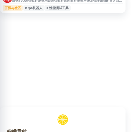
SPASVO泽众软件测试网是泽众软件面向软件测试与研发管理领域的官方网
站，提供自动化测试、性能测试、测试管理、研发管理、RPA机器人、云真机
开源与社区
# rpa机器人
# 性能测试工具
等软件测试工具与解决方案信息。网站内容覆盖产品介绍、行业应用、信创替
代方案及一站式测试服务，适合关注软件质量保障、测试平台建设和企业级测
试工具选型的用户参考。
柠檬导航