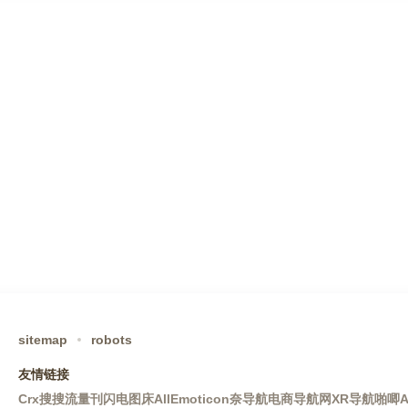
sitemap
robots
友情链接
Crx搜搜
流量刊
闪电图床
AllEmoticon
奈导航
电商导航网
XR导航
啪唧A