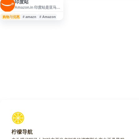
印度站
Amazon.in 印度站是亚马逊
面向印度市场的在线购物平
台，提供手机、笔记本电
购物与优惠
# amazn
# Amazon
脑、相机、图书、手表、服
饰、鞋类、家居厨房用品、
美妆、运动户外、电子书与
Kindle 设备等商品品类。网
站支持在线购买，并提供部
分商品免费配送、货到付款
及电子礼品卡等服务，适合
了解印度电商市场、跨境购
物与亚马逊印度站商品信息
的用户访问。
柠檬导航