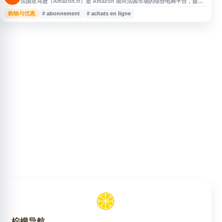
法国亚马逊（Amazon.fr）是 Amazon 面向法国市场的综合电商平台，提供
图书、音乐、DVD、电子产品、电脑与手机、玩具、服饰鞋包、珠宝手表、办
购物与优惠
# abonnement
# achats en ligne
公用品、运动户外、母婴、健康护理、家居园艺、家具工具、汽车配件及宠物
用品等多类商品的在线购买与销售服务。网站支持搜索、下单、配送及促销购
物，适合法国本地及跨境用户选购各类日常与文化消费品。
柠檬导航