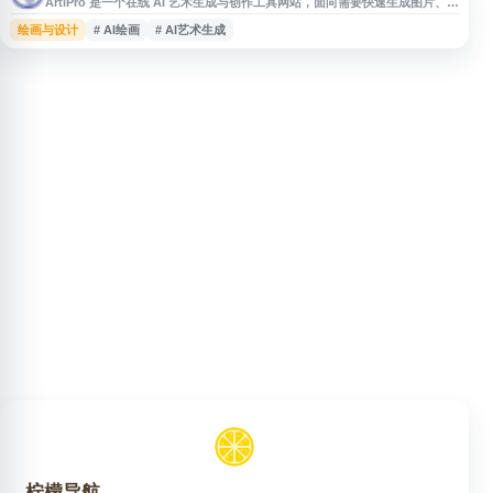
ArtiPro 是一个在线 AI 艺术生成与创作工具网站，面向需要快速生成图片、艺
术作品或视觉素材的用户。网站可用于辅助灵感创作、设计参考、内容配图等
绘画与设计
# AI绘画
# AI艺术生成
场景，适合设计师、内容创作者及对 AI 绘画感兴趣的用户浏览和使用。
柠檬导航