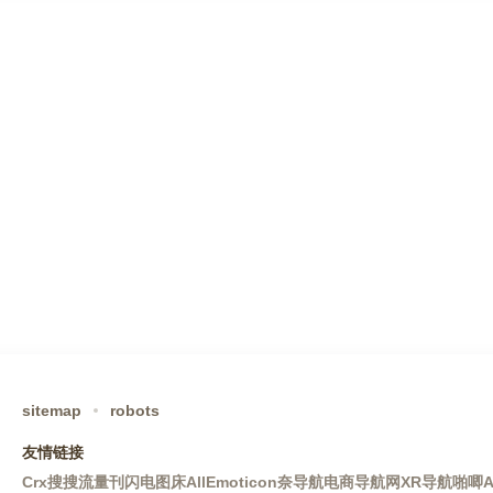
sitemap
robots
友情链接
Crx搜搜
流量刊
闪电图床
AllEmoticon
奈导航
电商导航网
XR导航
啪唧A