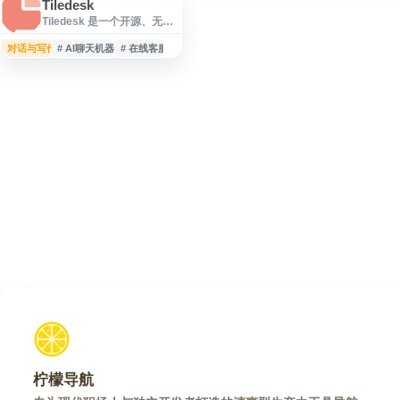
Tiledesk
Tiledesk 是一个开源、无代
码的客户沟通与 AI 聊天机器
人构建平台，面向企业客服
对话与写作
# AI聊天机器人
# 在线客服
和在线支持场景。用户可通
过可视化方式创建自动化对
话流程，部署 AI 聊天机器
人，并在需要时连接人工客
服，实现自动回复、访客引
导和客户服务协作。平台适
合用于网站在线聊天、客户
支持自动化、销售咨询和多
渠道消息管理，帮助团队提
升响应效率并优化客户沟通
体验。
柠檬导航