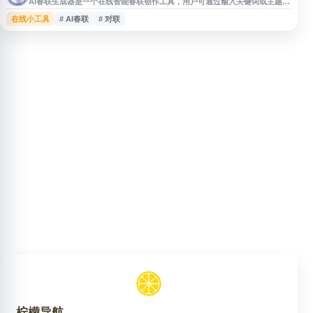
AI春联生成器是一个在线智能春联创作工具，用户可通过输入关键词或主题，
快速生成适合春节、新年等场景使用的春联内容。网站提供便捷的文本生成体
在线小工具
# AI春联
# 对联
验，适用于节日祝福、家庭装饰、活动文案等需求，帮助用户获得具有传统节
庆氛围的对联参考。
柠檬导航