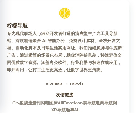
柠檬导航
专为现代职场人与独立开发者打造的清爽型生产力工具导航
站。深度精选聚合 AI 智能办公、免费设计素材、全栈开发文
档、自动化脚本及日常生活实用网址。我们拒绝臃肿与牛皮癣
广告，通过极简的场景化布局，助你消除信息差，秒速定位全
网优质数字资源。涵盖办公软件、行业利器与极速在线应用，
即开即用，让打工生活更高效，让数字世界更清爽。
sitemap
robots
友情链接
Crx搜搜
流量刊
闪电图床
AllEmoticon
奈导航
电商导航网
XR导航
啪唧AI
官方公众号