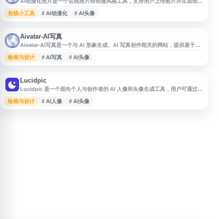
AI动漫化照片是一个在线照片转动漫风格工具，支持用户上传图片并生成动漫
化效果，适用于头像制作、社交媒体配图、创意展示等场景。网站提供基于浏
在线小工具
# AI动漫化
# AI头像
览器的图片处理体验，无需复杂操作，帮助用户快速将人像或照片转换为具有
二次元风格的图像。适合需要照片动漫化、AI头像生成、图片风格转换等功能
的用户参考使用。
Aivatar-AI写真
Aivatar-AI写真是一个与 AI 形象生成、AI 写真创作相关的网站，提供基于人
工智能技术的头像、写真或个性化视觉内容生成服务。用户可通过在线工具制
绘画与设计
# AI写真
# AI头像
作不同风格的数字形象，适用于个人头像、社交展示、创意设计等场景。网站
聚焦 AI 图像生成与虚拟形象应用，为有 AI 写真、AI 头像和数字人创作需求
的用户提供参考入口。
Lucidpic
Lucidpic 是一个面向个人与创作者的 AI 人像和头像生成工具，用户可通过上
传照片或输入提示词生成多种风格的虚拟人物图像。网站支持用于社交媒体头
绘画与设计
# AI人像
# AI头像
像、个人品牌展示、内容创作和设计参考等场景，提供简洁的在线生成流程，
适合需要快速制作 AI 头像、写实人像或数字形象的用户了解与使用。