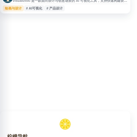
VisualizeAI 是一款面向设计与创意场景的 AI 可视化工具，支持快速构建设计
原型、生成灵感方案，并对现有想法进行重新想象与视觉呈现。用户可借助该
绘画与设计
# AI可视化
# 产品设计
平台在短时间内探索不同设计方向，提升概念表达、方案沟通和创意迭代效
率，适用于产品设计、空间设计、视觉创意等相关工作流程。
柠檬导航