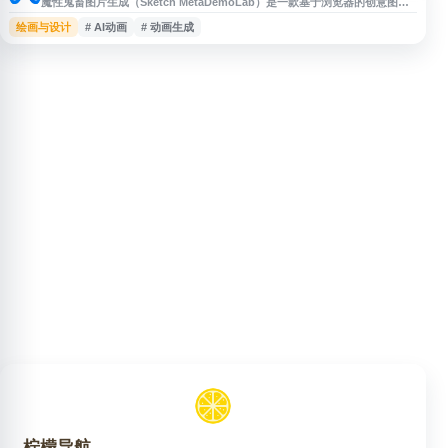
魔性鬼畜图片生成（Sketch MetaDemoLab）是一款基于浏览器的创意图片
与动画生成工具，用户可上传或绘制图像素材，通过在线交互方式生成具有趣
绘画与设计
# AI动画
# 动画生成
味效果的动态内容。网站适合用于制作表情包、社交媒体素材、创意演示和娱
乐内容，无需复杂安装即可访问使用。其界面简洁，侧重快速体验与趣味创
作，适合对 AI 动画、图片处理和互动生成感兴趣的用户参考。
柠檬导航