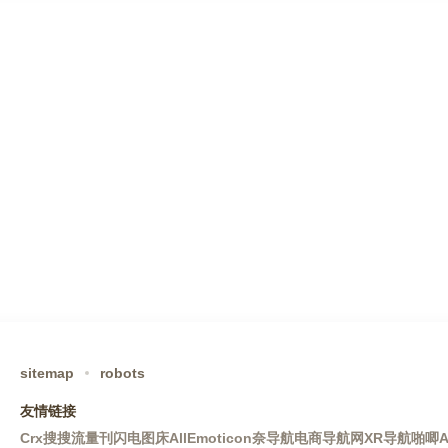
sitemap
robots
友情链接
Crx搜搜
流量刊
闪电图床
AllEmoticon
奈导航
电商导航网
XR导航
啪唧A