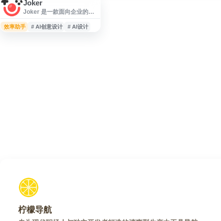
Joker
Joker 是一款面向企业的智
能可视化平台，提供应用开
发、智能设计（Joker AIx）
效率助手
# AI创意设计
# AI设计
和自动化流程搭建等能力。
平台结合可视化拖拽、低代
码开发与 AI 生成技术，帮助
企业从创意设计、应用构建
到业务流程自动化进行一体
化管理，适用于数字化转
型、内部工具搭建、AI 创意
设计和浏览器自动化等场
景。
柠檬导航