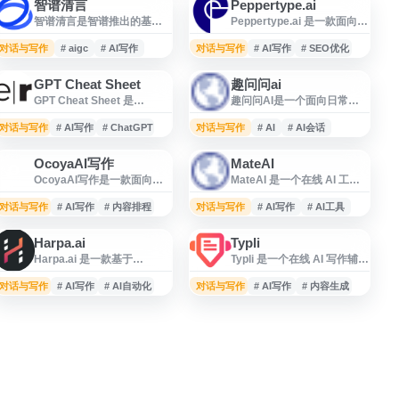
智谱清言
Peppertype.ai
智谱清言是智谱推出的基于
Peppertype.ai 是一款面向内
GLM-5 大语言模型的全能 AI
容创作与营销场景的 AI 写作
助手，提供 AI 对话、写作、
工具，支持用户快速生成博
对话与写作
# aigc
# AI写作
对话与写作
# AI写作
# SEO优化
编程、翻译、答疑和创意生
客文章、广告文案、社交媒
成等功能。平台支持图片与
体内容、产品描述、邮件文
GPT Cheat Sheet
趣问问ai
文档理解等多模态能力，可
案等多种文本。平台通过人
GPT Cheat Sheet 是
趣问问AI是一个面向日常办
用于学习辅导、办公提效、
工智能辅助提升内容产出效
EntreResource 提供的免费
公与内容创作场景的 AI 提示
内容创作和代码辅助等场
率，适合内容运营、市场营
ChatGPT 资料页，面向创业
词和智能写作工具平台，提
对话与写作
景，适合个人用户与工作场
# AI写作
# ChatGPT
对话与写作
销、创业团队及个人创作者
# AI
# AI会话
者和企业主整理常用
供常用 prompts、AI 会话辅
景中进行高效信息处理和智
用于文案构思、初稿生成和
ChatGPT 提示词、第三方免
助、文本生成、文档写作、
能交互。
内容优化。
OcoyaAI写作
MateAI
费工具及实用使用技巧，帮
内容创作、纠错审稿等功
O
OcoyaAI写作是一款面向社
MateAI 是一个在线 AI 工具
助用户在内容创作、业务运
能。网站旨在帮助用户更高
交媒体内容创作与排程管理
与服务平台，面向需要提升
营、效率提升等场景中更好
效地与 AI 对话，适用于自媒
的 AI 工具，提供文案生成、
内容创作、信息处理和工作
对话与写作
地使用 ChatGPT。页面内容
# AI写作
# 内容排程
对话与写作
体创作者、办公人员、写作
# AI写作
# AI工具
内容策划、发布计划和自动
效率的用户。网站提供与人
定期更新，适合希望快速获
者及需要提升创作效率的用
化管理等功能，适用于品牌
工智能相关的应用入口和功
取 ChatGPT 应用参考和提示
户。
Harpa.ai
Typli
运营、营销团队、内容创作
能介绍，适合用于文本生
词资源的用户浏览。
Harpa.ai 是一款基于
Typli 是一个在线 AI 写作辅助
者及中小企业。用户可通过
成、创意辅助、学习办公等
Chrome 扩展的 AI 自动化工
平台，提供基于人工智能的
智能工具提升社交平台内容
场景。用户可通过 MateAI 了
具，集成 OpenAI、
内容生成与文本优化功能，
对话与写作
生产效率，统一管理多渠道
# AI写作
# AI自动化
对话与写作
解其 AI 能力、使用方式及相
# AI写作
# 内容生成
Anthropic Claude、Google
适用于博客文章、营销文
发布流程，辅助优化数字营
关服务信息，适合关注 AI 写
Gemini、Grok、
案、邮件、社交媒体内容等
销与社媒运营工作。
作、智能助手和效率工具的
Perplexity、DeepSeek 等
写作场景。用户可通过输入
人群参考。
多种大模型能力，帮助用户
主题或提示快速生成初稿，
在网页环境中进行搜索、写
并结合改写、扩展、润色等
作、代码辅助、内容总结与
工具提升文本质量。Typli 面
信息整理。该工具面向日常
向内容创作者、营销人员、
办公、研究、营销和开发等
学生及企业用户，帮助提高