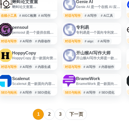
蝌蚪论文查重
Genie AI
蝌蚪论文查重
Genie AI 是一个在线 AI 应用
（kedoupaper.com）是面向
网站，提供基于浏览器访问
学生和学术写作用户的论文
的智能工具入口，适合需要
在线小工具
# AIGC检测
# AI写作
对话与写作
# AI写作
# AI工具
服务平台，提供论文查重、
体验 AI 辅助创作、问答或效
AIGC 检测、论文降重、
率提升功能的用户。网站可
pensoul
专利易
AIGC 降重、AI 智能写作、
通过 Genie AI 官方网址直接
pensoul 是一个提供在线写
专利易是一个面向专利发明
改写续写和格式排版等功
打开，便于个人用户进行轻
作与内容创作辅助服务的网
人、企业研发人员和专利代
能。平台支持在线检测与智
量化 AI 功能探索与使用。
站，面向需要进行文案撰
理人的人工智能专利服务平
对话与写作
能比对，适用于毕业论文、
# AI写作
# 内容创作
对话与写作
# aigc
# AI写作
写、文本优化、创意生成和
台，提供专利创新启发、专
课程论文等文本的重复率检
内容整理的用户。网站可用
利申请书生成、流程图生成
测、内容优化和写作辅助需
HoppyCopy
开山猴AI写作大师
于提升写作效率，帮助用户
等功能。网站结合 AIGC 技
求。
HoppyCopy 是一款面向营销
开山猴AI写作大师是一款面
在不同场景下完成文章、营
术，辅助用户整理技术方
人员和企业的 AI 文案写作工
向内容创作场景的 AI 写作工
销文案、社交媒体内容等文
案、生成专利相关文档内
具，主要用于生成邮件营销
具，主要用于文案生成、文
对话与写作
本创作任务。适合个人创作
# AI写作
# 内容生成
对话与写作
容，提高专利撰写与申请准
# AI写作
# 内容创作
内容、广告文案、落地页文
章起稿、内容润色和段落扩
者、运营人员、营销从业者
备效率，适用于专利构思、
案、社交媒体内容等。平台
写等任务。用户可通过输入
及需要日常写作支持的用户
材料初稿整理和代理服务辅
Scalenut
BrameWork
提供多种写作模板和自动化
写作需求，快速获得可修改
访问使用。
助等场景。
Scalenut 是一款面向内容营
BrameWork 是一款面向博
辅助功能，帮助用户提高内
的初稿，适合自媒体创作
销与 SEO 写作的 AI 平台，
客作者和内容创作者的 AI 写
容创作效率，适用于电商、
者、运营市场人员、电商产
提供关键词研究、内容规
作平台，提供 SEO 友好的内
SEO与站长
SaaS、代理机构及个人创业
# AI写作
# SEO优化
SEO与站长
品人员及职场写作者提升写
# AI写作
# SEO优化
划、文章生成、SEO 优化建
容生成与优化工具，帮助用
者等场景。HoppyCopy 可用
作效率。该工具偏向写作辅
议和竞争内容分析等功能。
户更高效地撰写高质量文
于邮件活动策划、文案优化
助，可用于整理思路、生成
用户可通过其工具提升博
章。平台支持博客内容创
和多渠道营销内容生成。
标题、补充内容和优化表
客、网站页面和营销文案的
作、关键词相关写作辅助和
达，适合短文案、推广内
1
2
3
下一页
创作效率，并围绕搜索意图
在线内容优化，适合希望提
容、文章段落等常见写作需
优化内容结构。Scalenut 适
升内容生产效率、改善搜索
求。
合内容团队、营销人员、
引擎可见性并加强线上内容
SEO 从业者及企业用于制定
运营的个人博主、营销人员