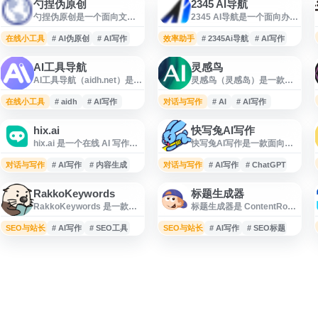
勺捏伪原创
2345 AI导航
勺捏伪原创是一个面向文章
2345 AI导航是一个面向办
内容改写与生成的在线工具
公、设计、开发等场景的 AI
网站，提供伪原创文章生成
工具导航平台，聚合 AI 写
在线小工具
# AI伪原创
# AI写作
效率助手
# 2345Ai导航
# AI写作
器、AI伪原创、在线伪原创
作、PPT 设计、视频生成、
等功能，适用于需要对文本
代码编程助手、AI 对话、智
AI工具导航
灵感鸟
进行改写、重组和优化的内
能绘图抠图、图片美化、去
AI工具导航（aidh.net）是一
灵感鸟（灵感岛）是一款基
容处理场景。网站围绕伪原
水印等多类人工智能资源。
个面向人工智能应用用户的
于人工智能的 AIGC 文字生
创工具研发，结合人工智能
用户可通过分类快速查找并
AI 工具导航网站，收录并分
成与创作辅助工具，面向写
在线小工具
技术，帮助用户提升文章处
# aidh
# AI写作
对话与写作
直达相关 AI 网站和工具，用
# AI
# AI写作
类展示 AI 写作、绘画设计、
作、文案、脚本、邮件、剧
理效率。
于提升内容创作、图像处
视频制作、编程开发等领域
本等多种文本场景，帮助用
理、办公协作与开发效率。
hix.ai
快写兔AI写作
的工具资源。网站提供 AI 工
户快速获取灵感、拓展写作
hix.ai 是一个在线 AI 写作与
快写兔AI写作是一款面向长
具检索、分类浏览、热门工
思路并生成内容草稿。网站
内容生成平台，提供文章撰
文创作场景的智能写作助
具推荐、评测与使用攻略等
结合 AI 对话与文本生产能
写、改写、总结、翻译、语
手，基于国产大模型能力，
对话与写作
内容，帮助用户快速了解和
# AI写作
# 内容生成
对话与写作
力，适合内容创作者、运营
# AI写作
# ChatGPT
法检查等多种文本处理工
支持目录生成、正文生成和
选择适合办公、创作、学习
人员、办公用户及需要提升
具，适用于内容创作、学习
素材合成等功能。网站适用
及开发场景的 AI 应用。
写作效率的人群使用。
RakkoKeywords
标题生成器
办公、营销文案和多语言写
于报告、方案、讲稿、专
RakkoKeywords 是一款多
标题生成器是 ContentRow
作等场景。网站以网页端工
利、标书、论文、公文等内
功能关键词研究工具，面向
提供的免费 AI 标题生成工
具为主，帮助用户提升写作
容写作需求，帮助用户提升
SEO、内容制作、市场需求
具，可用于快速生成吸引人
SEO与站长
效率并优化文本表达。
# AI写作
# SEO工具
SEO与站长
长文写作效率，适合需要 AI
# AI写作
# SEO标题
调研、竞品分析和商品开发
的文章标题、博客标题、营
写作、智能写作和文档生成
等场景。网站支持快速查询
销文案标题和内容创意标
工具的个人与团队参考使
相关关键词，并提供生成式
题。用户输入相关主题或关
用。
AI 辅助的文章生成功能，帮
键词后，工具会根据内容方
助用户发现搜索需求、整理
向生成多种标题建议，帮助
选题方向和优化内容规划。
提升内容创作效率，并为
该工具可免费使用，适合站
SEO 标题优化、社交媒体发
长、营销人员、内容创作者
布和广告文案撰写提供参