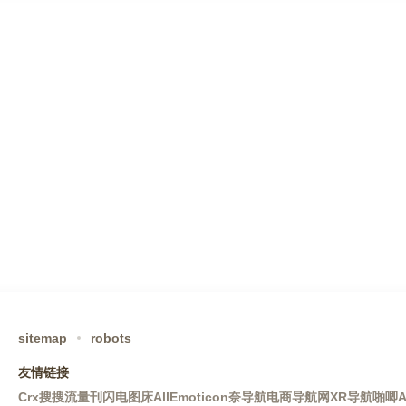
sitemap
robots
友情链接
Crx搜搜
流量刊
闪电图床
AllEmoticon
奈导航
电商导航网
XR导航
啪唧A