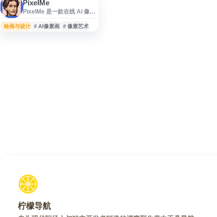
PixelMe
PixelMe 是一款在线 AI 像素
画生成工具，可将照片或插
画转换为像素艺术风格图
绘画与设计
# AI像素画
# 像素艺术
像，适用于像素头像、游戏
素材、数字设计和串珠图案
等创作场景。网站提供便捷
的图像上传与生成体验，适
合像素艺术爱好者、游戏开
发者、设计师及手工创作者
使用。支持免费试用，帮助
用户快速制作个性化像素风
作品。
柠檬导航