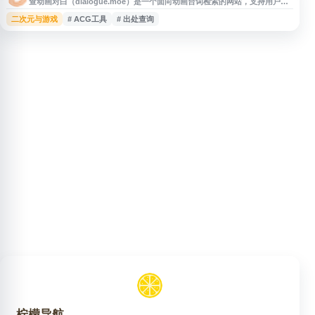
查动画对白（dialogue.moe）是一个面向动画台词检索的网站，支持用户按
关键词查询动画对白内容，适合用于查找台词出处、整理字幕文本、回顾角色
二次元与游戏
# ACG工具
# 出处查询
对白及进行动画内容资料检索。网站定位清晰，适合动漫爱好者、字幕整理者
和相关内容创作者作为动画对白查询工具使用。
柠檬导航