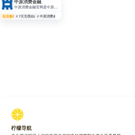
中原消费金融
中原消费金融官网是中原消
费金融有限公司的官方信息
与服务平台，提供消费金融
生活服务
# 7天无理由还款
# 中原消费金融
产品介绍、购物分期、信用
支付、借款服务及相关权益
说明。网站展示“7天无理由
还款”等服务内容，并提供官
方客服热线400-111-2233，
便于用户了解中原消费金
融、提钱花、提钱付、柚卡
等产品信息及业务动态。
柠檬导航