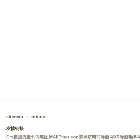
sitemap
robots
友情链接
Crx搜搜
流量刊
闪电图床
AllEmoticon
奈导航
电商导航网
XR导航
啪唧A