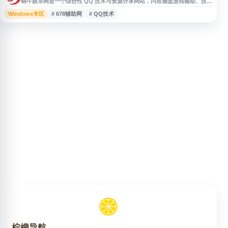
蜗牛娱乐网是一个综合性 QQ 技术与资源分享网站，内容涵盖游戏辅助、技术
教程、工具软件、绿色破解资源及相关网络资源信息。网站聚合小刀娱乐网、
Windows专区
# 678辅助网
# QQ技术
善恶资源网、影子游戏辅助等相关内容，面向关注 QQ 技术、软件工具和辅助
资源的用户提供资讯与下载参考。
柠檬导航