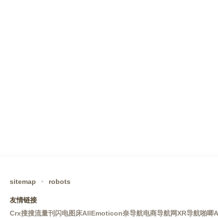
sitemap
robots
友情链接
Crx搜搜
流量刊
闪电图床
AllEmoticon
奈导航
电商导航网
XR导航
啪唧A