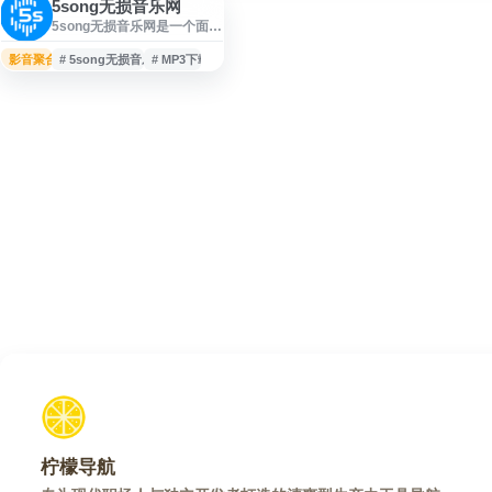
5song无损音乐网
5song无损音乐网是一个面向
音乐爱好者的音乐资源分享
网站，提供无损音乐、MP3
影音聚合
# 5song无损音乐网
# MP3下载
歌曲等资源的免费下载服
务。网站收录多类歌曲资
源，便于用户查找和获取所
需音乐文件，适合需要在线
搜索、下载音乐素材或收藏
歌曲的用户使用。
柠檬导航