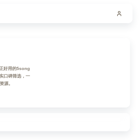
好用的5song
实口碑筛选，一
心资源。