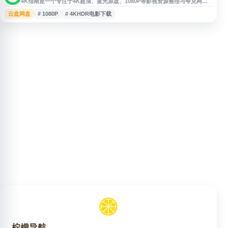
4K指南是一个专注于4K超清、蓝光原盘、1080P等影视资源整理与夸克网盘
分享的网站，提供电影、电视剧、HDR影片等网盘资源信息，涵盖夸克网盘资
云盘网盘
# 1080P
# 4KHDR电影下载
源搜索、资源导航、热门影视资源更新等内容，适合需要查找高清影视网盘资
源的用户参考使用。
柠檬导航