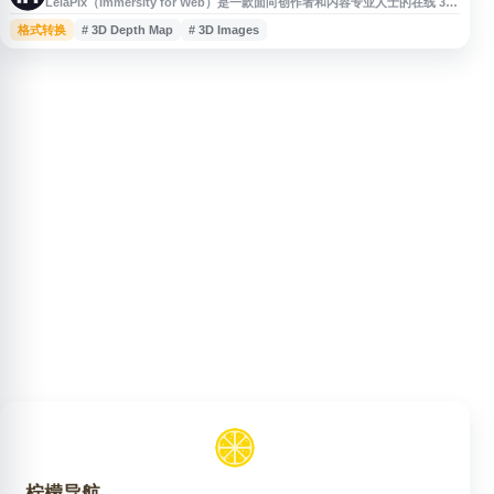
LeiaPix（Immersity for Web）是一款面向创作者和内容专业人士的在线 3D
内容转换工具，可将照片、视频和专辑封面转化为具有景深与动态效果的沉浸
格式转换
# 3D Depth Map
# 3D Images
式视觉内容。平台支持 3D 图像、3D 视频、深度图生成、XR 转换以及 Apple
Music 专辑动态效果等应用场景，适合用于社交媒体、广告创意、数字展示和
VR 内容制作。
柠檬导航