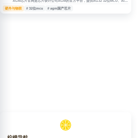
AGM芯片官网是芯片设计公司AGM的官方平台，提供AG32 32位MCU、AI
ASIC、可编程SoC及异构MCU芯片相关产品与解决方案信息。网站面向消费
硬件与物联
# 32位mcu
# agm国产芯片
电子、工业控制、AIoT及汽车电子等应用领域，展示基于RISC-V架构的国产
芯片、开发工具、技术支持和应用方案，适合了解AGM MCU芯片、可编程
SoC及芯片系统方案的用户访问。
柠檬导航