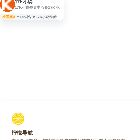
17K小说
17K小说作者中心是17K小说
网面向网络文学创作者提供
的作者登录与作品管理平
小说阅读
# 17K小说
# 17K小说作者专区
台。17K小说网创建于2006
年，隶属于中文在线，提供
玄幻奇幻、都市言情、武侠
仙侠、青春校园、穿越架
空、悬疑、历史军事、同
人、二次元等类型作品的创
作与阅读服务。该平台可用
于作者入驻、作品发布、章
节管理及相关创作服务查
询。
柠檬导航