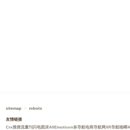
sitemap
robots
友情链接
Crx搜搜
流量刊
闪电图床
AllEmoticon
奈导航
电商导航网
XR导航
啪唧A