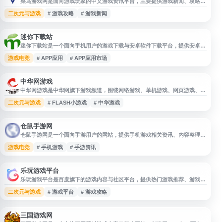
菜鸟游戏网是面向游戏玩家的中文游戏资讯平台，主要提供游戏新闻、攻略教
程、玩法技巧及相关内容，帮助用户了解热门游戏动态并查找实用参考信息。
二次元与游戏
# 游戏攻略
# 游戏新闻
迷你下载站
迷你下载站是一个面向手机用户的游戏下载与安卓软件下载平台，提供安卓游
戏、手机APP应用、实用软件等资源下载信息，并持续更新热门游戏软件内
游戏电竞
# APP应用
# APP应用市场
容。网站同时整理相关攻略教程，方便用户查找手机游戏下载、APP应用市场
及安卓软件资源。
中华网游戏
中华网游戏是中华网旗下游戏频道，围绕网络游戏、单机游戏、网页游戏、手
机游戏及小游戏等内容提供资讯、攻略、下载与游戏资料查询服务。频道包含
二次元与游戏
# FLASH小游戏
# 中华游戏
军事游戏数据库、游戏大全和玩家互动相关内容，方便用户搜索感兴趣的游
戏、了解游戏信息并获取相关攻略资源。
仓鼠手游网
仓鼠手游网是一个面向手游用户的网站，提供手机游戏相关资讯、内容整理与
资源导航服务。网站围绕热门手游、游戏动态、玩法参考等方向进行信息展
游戏电竞
# 手机游戏
# 手游资讯
示，方便用户快速了解手游内容并查找相关信息，适合关注手机游戏资讯与游
戏下载入口的用户访问。
乐玩游戏平台
乐玩游戏平台是百度旗下的游戏内容与社区平台，提供热门游戏推荐、游戏基
础信息、最新动态、评论评测、攻略资讯等内容。用户可通过平台查找游戏、
二次元与游戏
# 游戏平台
# 游戏攻略
了解玩法攻略与行业资讯，并参与玩家交流互动，适合关注手游、网游及游戏
社区内容的用户参考。
三国游戏网