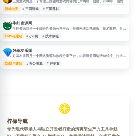
三国游戏网是一个专注三国题材游戏内容的门户网站，创建于2006年，面向三
国游戏爱好者提供三国演义类游戏资讯、攻略、秘技及相关下载资源。网站内
游戏电竞
# 三国游戏
# 三国题材
容涵盖三国题材游戏大全、手机游戏、安卓游戏、安卓软件和实用App分享，
适合用户查找三国游戏推荐、玩法资料及移动应用资源。
牛蛙资源网
牛蛙资源网是一个综合性资源分享平台，提供网络活动线报、技术教程、自学
教程、网站源码、技术导航、绿色软件、办公资源及游戏图文攻略等内容。网
CMS与建站
# 小K网
# 技术教程
站以免费分享全网精品资源为主，适合关注软件工具、源码学习、技术资料和
实用教程的用户浏览参考。
好基友乐园
好基友乐园是一个网络资源与教程分享平台，内容涵盖网络活动线报、技术教
程、自学教程、网站源码、技术导航、绿色软件、办公资源及游戏图文攻略
CMS与建站
# 办公资源
# 好基友
等。网站提供多类互联网实用资源信息，适合关注软件工具、学习资料、源码
教程和活动资讯的用户浏览参考。
柠檬导航
专为现代职场人与独立开发者打造的清爽型生产力工具导航