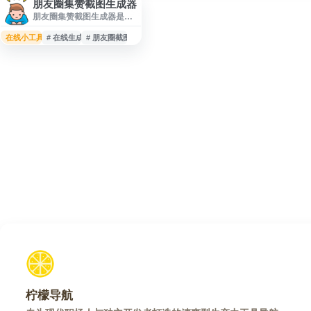
朋友圈集赞截图生成器
朋友圈集赞截图生成器是一
个在线制作朋友圈点赞、集
赞效果截图的工具，支持通
在线小工具
# 在线生成
# 朋友圈截图
过网页快速生成模拟截图，
适用于活动展示、素材制
作、页面演示等场景。用户
可根据需要编辑相关内容并
生成图片，操作简单，无需
安装软件，适合需要临时制
作朋友圈互动截图素材的用
户使用。
柠檬导航