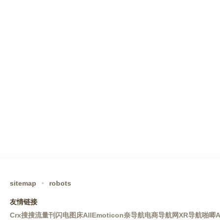
sitemap
robots
友情链接
Crx搜搜
流量刊
闪电图床
AllEmoticon
奈导航
电商导航网
XR导航
啪唧A