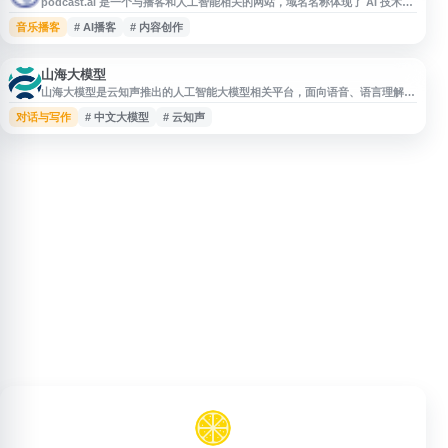
podcast.ai 是一个与播客和人工智能相关的网站，域名名称体现了 AI 技术在
播客内容中的应用方向。该网站适合关注 AI 播客生成、音频内容创作、智能
音乐播客
# AI播客
# 内容创作
语音、播客自动化和人工智能媒体工具的用户了解与访问。可作为导航站中收
录 AI 音频、播客工具、内容创作与新媒体技术相关资源的参考入口。
山海大模型
山海大模型是云知声推出的人工智能大模型相关平台，面向语音、语言理解、
多模态交互等智能化应用场景，提供大模型能力展示、产品服务介绍及行业解
对话与写作
# 中文大模型
# 云知声
决方案信息。网站可用于了解山海大模型的技术方向、应用案例、生态合作与
服务入口，适合关注中文大模型、智能语音、企业级 AI 应用和行业智能化解
决方案的用户访问。