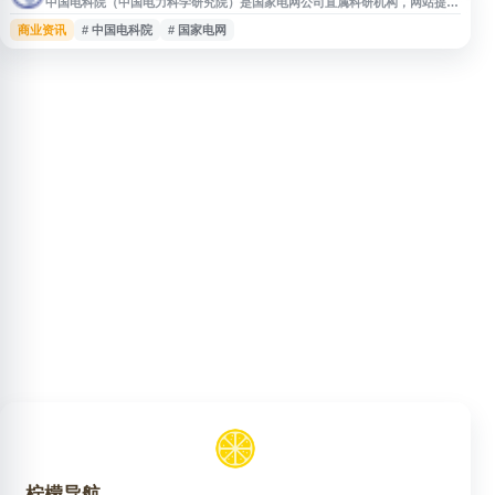
中国电科院（中国电力科学研究院）是国家电网公司直属科研机构，网站提供
电力科技研究、技术服务、标准检测、成果转化、新闻动态和行业资讯等信
商业资讯
# 中国电科院
# 国家电网
息。用户可通过该站了解中国电科院在电网技术、新能源、电力设备、智能电
网等领域的科研进展、业务布局与服务内容。
柠檬导航