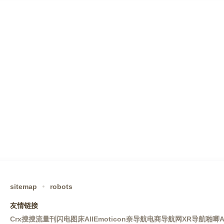
sitemap
robots
友情链接
Crx搜搜
流量刊
闪电图床
AllEmoticon
奈导航
电商导航网
XR导航
啪唧A