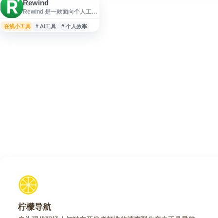
Rewind
Rewind 是一款面向个人工作
与信息管理的 AI 工具，旨在
帮助用户记录、搜索和回溯
在线小工具
# AI工具
# 个人效率
电脑上的活动内容。通过本
地化时间线与智能检索功
能，用户可快速查找曾经查
看过的网页、使用过的应
用、会议记录或文本信息，
减少重复查找和信息遗失。
Rewind 适用于知识工作者、
创作者和需要高效整理数字
活动记录的用户，支持提升
日常办公、学习与资料管理
效率。
柠檬导航