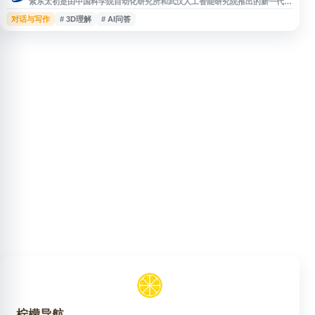
紫东太初是由中国科学院自动化研究所和武汉人工智能研究院推出的新一代多
模态大模型平台，面向多轮问答、文本创作、图像生成、3D 理解、信号分析
对话与写作
# 3D理解
# AI问答
等多类任务提供智能交互能力。平台融合语言、视觉、三维与信号等多模态理
解与生成技术，适用于知识问答、内容创作、智能分析和科研探索等场景，为
用户提供综合性的人工智能应用体验。
柠檬导航