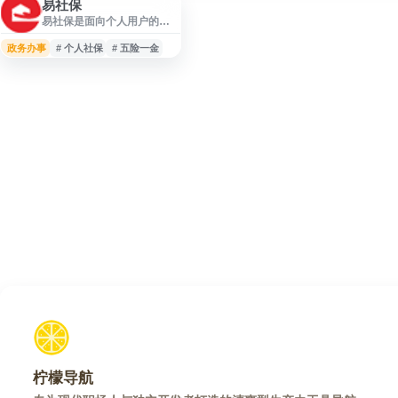
易社保
易社保是面向个人用户的在
线保障与健康服务平台，提
供社保代缴、五险一金相关
政务办事
# 个人社保
# 五险一金
服务、社保计算器、公积金
查询等功能，并涵盖体检套
餐和心理测评服务。平台社
保代缴服务覆盖全国40多个
城市，支持用户按需办理个
人社保相关业务；体检服务
可选择多家医院及体检机构
套餐；心理测评包含情感、
性格、职场等多类测试内
容。
柠檬导航