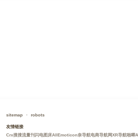
sitemap
robots
友情链接
Crx搜搜
流量刊
闪电图床
AllEmoticon
奈导航
电商导航网
XR导航
啪唧A