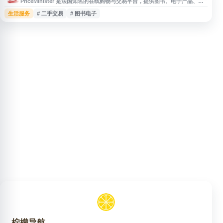
PriceMinister 是法国知名的在线购物与交易平台，提供图书、电子产品、家
居用品、时尚服饰、游戏、收藏品等多类商品的浏览与购买服务。网站面向个
生活服务
# 二手交易
# 图书电子
人用户和商家，支持新品与二手商品交易，用户可通过分类导航和搜索功能查
找所需商品。PriceMinister 适合关注法国电商平台、跨境购物、二手交易及
综合网购资源的用户参考。
柠檬导航