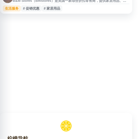
B&M Stores（Bmstores）是英国一家综合折扣零售商，提供家居用品、食
品饮料、清洁日化、玩具、园艺、宠物用品及季节性商品等多类产品。网站支
生活服务
# 促销优惠
# 家居用品
持用户浏览促销商品、查看门店信息、了解品牌与服务内容，适合关注英国本
地折扣购物、日常用品采购和家居生活产品的用户参考。
柠檬导航